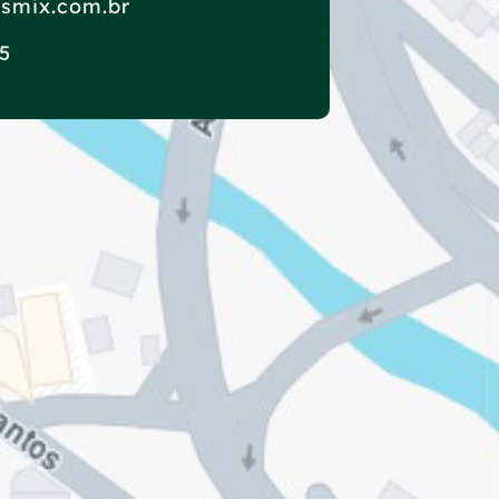
smix.com.br
5