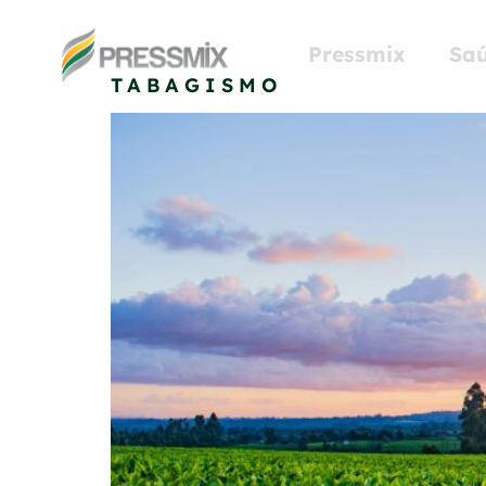
Tag:
impacto n
Pressmix
Saú
TABAGISMO