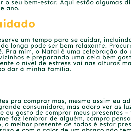
r o seu bem-estar. Aqui estão algumas di
de ano.
uidado
serve um tempo para se cuidar, incluindo
 longa pode ser bem relaxante. Procure
ê. Pra mim, o Natal é uma celebração do
vizinhos e preparando uma ceia bem gost
ente o nível de estress vai nas alturas 
o dar à minha família.
ntes pra comprar mas, mesmo assim eu ad
rande consumidora, mas adoro ver as luz
que eu gosto de comprar meus presentes –
me faz lembrar de alguém, compro pensa
 o melhor presente de todos é estar pres
rriso e com o calor de um abraço não tem