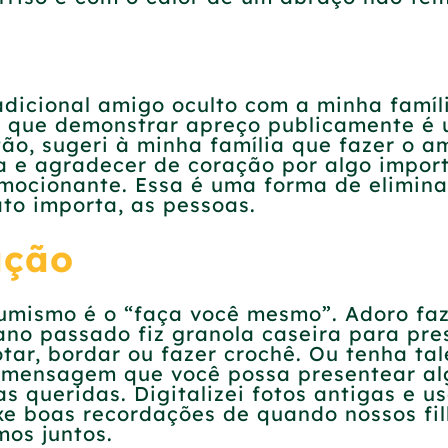
radicional amigo oculto com a minha famí
o que demonstrar apreço publicamente é
ntão, sugeri à minha família que fazer o 
 e agradecer de coração por algo import
emocionante. Essa é uma forma de elimin
to importa, as pessoas.
ação
sumismo é o “faça você mesmo”. Adoro faz
 ano passado fiz granola caseira para pre
cotar, bordar ou fazer crochê. Ou tenha t
mensagem que você possa presentear alg
 queridas. Digitalizei fotos antigas e u
uxe boas recordações de quando nossos f
os juntos.