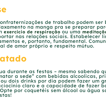
se
confraternizações de trabalho podem ser
laxamento na manga pra se preparar para
um
ou uma
exercício de respiração
meditaçã
ortar nas relações sociais. Estabelecer 
namentos e, portanto, fundamental. Comun
nal de amor próprio e respeito mútuo.
ratado
gua durante as festas – mesmo sabendo qu
matar a sede” com bebidas alcoolicas, pr
 ou dois drinks por dia podem fazer um g
raciocínio claro e a capacidade de fazer
 Opte por coquetéis sem álcool ou água s
stas!