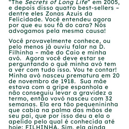
“The
Secrets of Long Life
” em 2005,
e depois disso quatro best-sellers –
dentre eles Zonas Azuis da
Felicidade. Você entendeu agora
por que eu sou fã do cara? Nós
advogamos pela mesma causa!
Você provavelmente conhece, ou
pelo menos já ouviu falar na D.
Filhinha – mãe do Caio e minha
avó. Agora você deve estar se
perguntando o quê minha avó tem
a ver com tudo isso. Vou te contar!
Minha avó nasceu prematura em 20
de novembro de 1918. Sua mãe
estava com a gripe espanhola e
não conseguiu levar a gravidez a
termo, então vovó nasceu com 32
semanas. Ela era tão pequenininha
que cabia na palma das mãos de
seu pai, que por isso deu a ela o
apelido pelo qual é conhecida até
hoje: FILHINHA. Sim, ela ainda