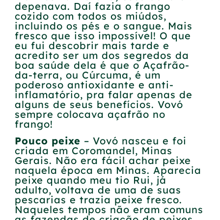
depenava. Daí fazia o frango
cozido com todos os miúdos,
incluindo os pés e o sangue. Mais
fresco que isso impossível! O que
eu fui descobrir mais tarde e
acredito ser um dos segredos da
boa saúde dela é que o Açafrão-
da-terra, ou Cúrcuma, é um
poderoso antioxidante e anti-
inflamatório, pra falar apenas de
alguns de seus benefícios. Vovó
sempre colocava açafrão no
frango!
Pouco peixe
– Vovó nasceu e foi
criada em Coromandel, Minas
Gerais. Não era fácil achar peixe
naquela época em Minas. Aparecia
peixe quando meu tio Rui, já
adulto, voltava de uma de suas
pescarias e trazia peixe fresco.
Naqueles tempos não eram comuns
as fazendas de criação de peixes