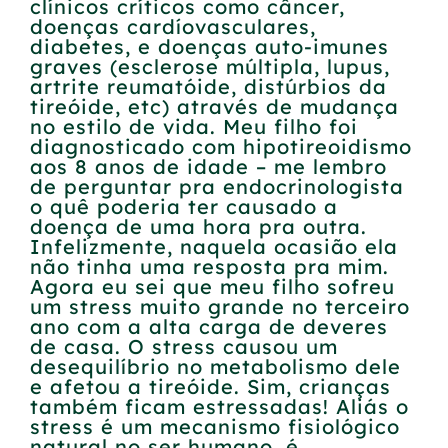
clínicos críticos como câncer,
doenças cardíovasculares,
diabetes, e doenças auto-imunes
graves (esclerose múltipla, lupus,
artrite reumatóide, distúrbios da
tireóide, etc) através de mudança
no estilo de vida. Meu filho foi
diagnosticado com hipotireoidismo
aos 8 anos de idade – me lembro
de perguntar pra endocrinologista
o quê poderia ter causado a
doença de uma hora pra outra.
Infelizmente, naquela ocasião ela
não tinha uma resposta pra mim.
Agora eu sei que meu filho sofreu
um stress muito grande no terceiro
ano com a alta carga de deveres
de casa. O stress causou um
desequilíbrio no metabolismo dele
e afetou a tireóide. Sim, crianças
também ficam estressadas! Aliás o
stress é um mecanismo fisiológico
natural no ser humano, é